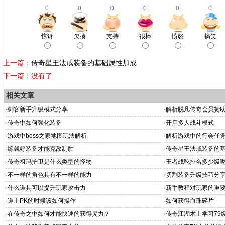
0
0
0
0
0
0
惊讶
欠揍
支持
很棒
愤怒
搞笑
上一篇：
传奇星王法戒装备的基础属性加成
下一篇：没有了
相关文章
·
刺客新手升级模式分享
·
解析脱凡传奇会员赞
·
传奇中如何强化装备
·
开启多人战斗模式
·
游戏中boss之家地图玩法解析
·
解析游戏中的行会任
·
练就好装备才能克敌制胜
·
传奇星王法戒装备的
·
传奇祖玛护卫是什么类型的怪物
·
王者战靴排名多少级
·
不一样的角色具有不一样的能力
·
切割装备升级技巧分
·
什么道具可以提升玩家攻击力
·
新手教程对玩家的重
·
道士PK的时候该如何操作
·
如何获得血珠碎片
·
在传奇之中如何才能快速的获得灵力？
·
传奇江湖术士学习79