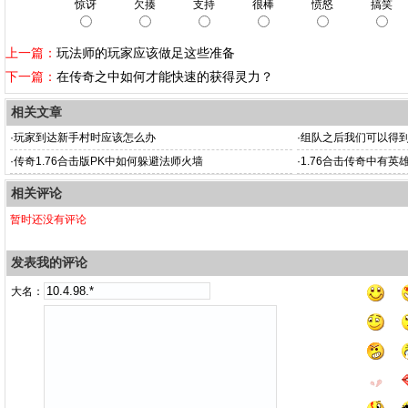
惊讶
欠揍
支持
很棒
愤怒
搞笑
上一篇：
玩法师的玩家应该做足这些准备
下一篇：
在传奇之中如何才能快速的获得灵力？
相关文章
·
玩家到达新手村时应该怎么办
·
组队之后我们可以得
·
传奇1.76合击版PK中如何躲避法师火墙
·
1.76合击传奇中有
相关评论
暂时还没有评论
发表我的评论
大名：