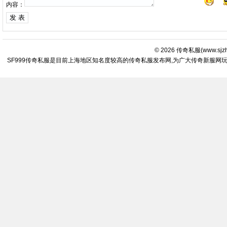
内容：
© 2026
传奇私服
(
www.sjz
SF999传奇私服是目前上海地区知名度较高的传奇私服发布网,为广大传奇新服网