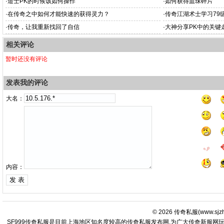
·
道士PK的时候该如何操作
·
如何获得血珠碎片
·
在传奇之中如何才能快速的获得灵力？
·
传奇江湖术士学习79
·
传奇，让我重新找回了自信
·
大神分享PK中的关键
相关评论
暂时还没有评论
发表我的评论
大名：
内容：
© 2026
传奇私服
(
www.sjz
SF999传奇私服是目前上海地区知名度较高的传奇私服发布网,为广大传奇新服网