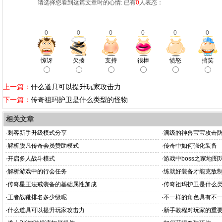
请选择您看到这篇文章时的心情: 已有
0
人表态：
0
0
0
0
0
0
惊讶
欠揍
支持
很棒
愤怒
搞笑
上一篇：
什么道具可以提升玩家攻击力
下一篇：
传奇祖玛护卫是什么类型的怪物
相关文章
·
刺客新手升级模式分享
·
满级的神兽宝宝攻击
·
解析脱凡传奇会员赞助模式
·
传奇中如何强化装备
·
开启多人战斗模式
·
游戏中boss之家地图
·
解析游戏中的行会任务
·
练就好装备才能克敌
·
传奇星王法戒装备的基础属性加成
·
传奇祖玛护卫是什么
·
王者战靴排名多少级呢
·
不一样的角色具有不
·
什么道具可以提升玩家攻击力
·
新手教程对玩家的重